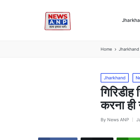
Jharkh
Home
Jharkhand
Posted
Jharkhand
N
in
गिरिडीह 
करना ही न
By
News ANP
J
Posted
by