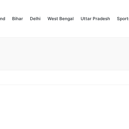
and
Bihar
Delhi
West Bengal
Uttar Pradesh
Sport