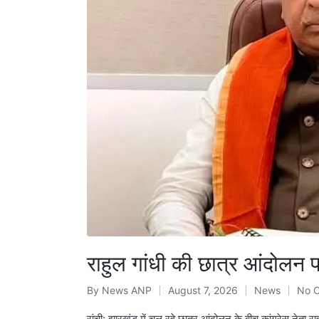
राहुल गांधी की छात्र आंदोलन
By
News ANP
August 7, 2026
News
No 
Posted
Posted
by
in
रांची: झारखंड में चल रहे छात्र आंदोलन के बीच कांग्रेस नेता र