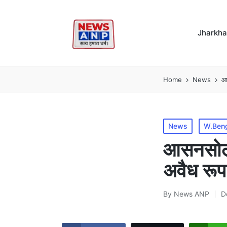
Jharkh
Home
News
आस
Posted
News
W.Ben
in
आसनसोल म
अवैध रूप
By
News ANP
D
Posted
by