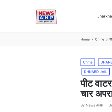
Jharkh
Home
Crime
प
Posted
Crime
DHANB
in
DHNABD JAIL
पीट वाटर
चार अपर
By
News ANP
J
Posted