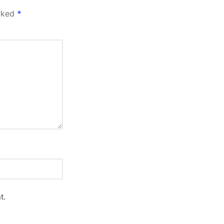
arked
*
t.