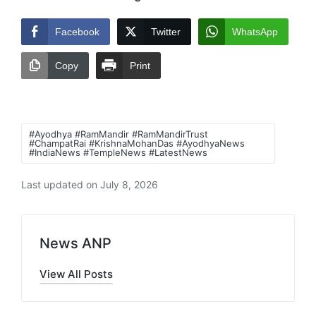
Facebook
Twitter
WhatsApp
Copy
Print
Tags:
#Ayodhya #RamMandir #RamMandirTrust
#ChampatRai #KrishnaMohanDas #AyodhyaNews
#IndiaNews #TempleNews #LatestNews
Last updated on July 8, 2026
News ANP
View All Posts