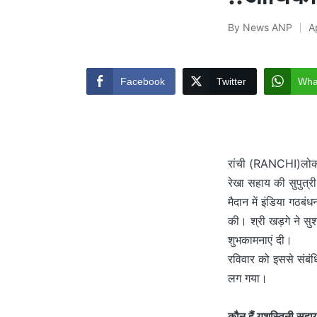
By
News ANP
A
Posted
by
Facebook
Twitter
Wha
रांची (RANCHI)लोकसभा
रेखा सहाय की सुपुत्री
मैदान में इंडिया गठबंध
की। श्री खड़गे ने सु
शुभकामनाएं दी।
रविवार को इससे संबं
लग गया।
कौन हैं यशस्विनी सहा