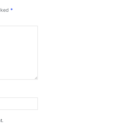
arked
*
t.