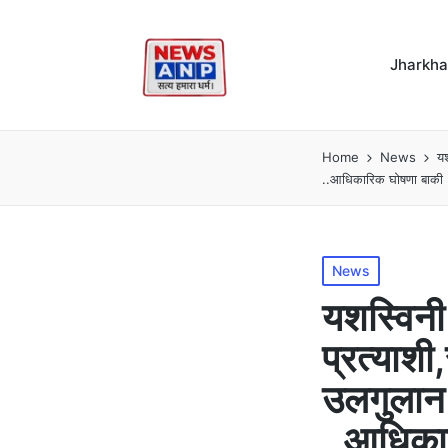
Jharkh
Home
News
यश
..आधिकारिक घोषणा बाकी
Posted
News
in
यशस्विनी 
प्रत्याशी,
उलगुलान 
..आधिका