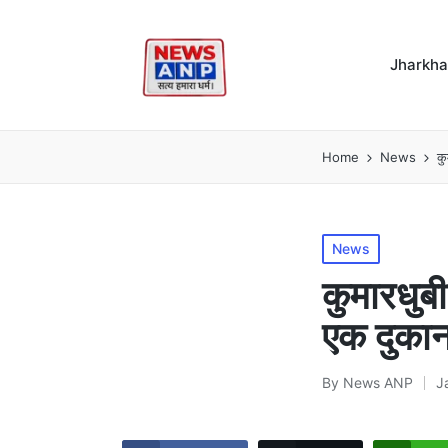
Jharkh
Home
News
कु
Posted
News
in
कुमारधुबी
एक दुकान
By
News ANP
J
Posted
by