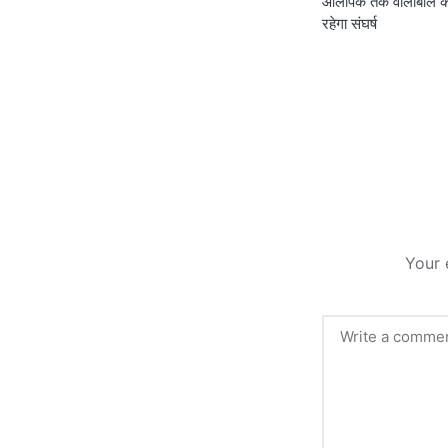
ओलंपिक तक वॉलीबॉल के ख
navigati
रहेगा संघर्ष
Your 