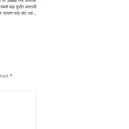
ोप पर JMM नेता अमितेश
बसे बड़ा दुर्दांत अपराधी
र प्रमाण पत्र बांट रहा ..
arked
*