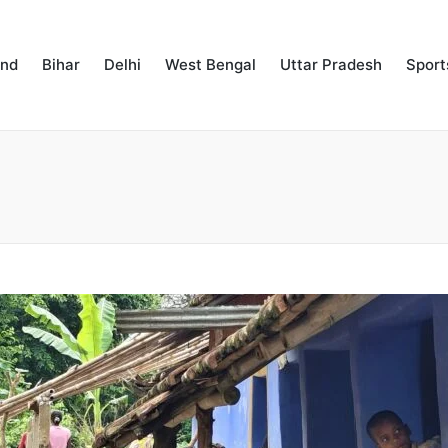
and
Bihar
Delhi
West Bengal
Uttar Pradesh
Sport