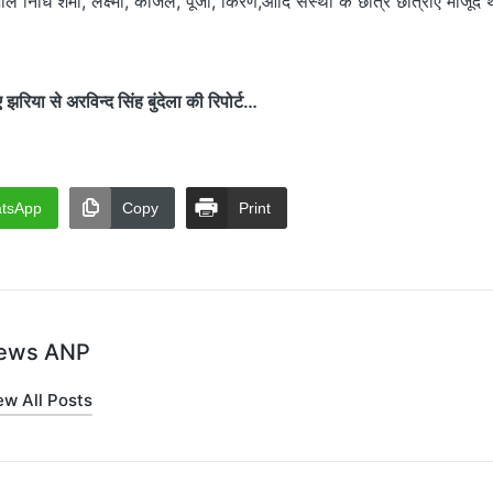
शाल निधि शर्मा, लक्ष्मी, काजल, पूजा, किरण,आदि संस्था के छात्र छात्राएं मौजूद थ
या से अरविन्द सिंह बुंदेला की रिपोर्ट…
tsApp
Copy
Print
ews ANP
ew All Posts