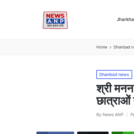
Jharkh
Home
Dhanbad 
Posted
Dhanbad news
in
श्री मनन 
छात्राओं
By
News ANP
F
Posted
by