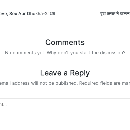
 ‘Love, Sex Aur Dhokha-2’ अब
वृंदा करात ने कल्प
on
Comments
No comments yet. Why don’t you start the discussion?
Leave a Reply
email address will not be published.
Required fields are m