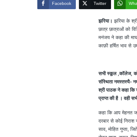
Facebook
Twitter
Wha
झरिया।
झरिया के श्री
छात्र छात्राओं को वि
मनंजय ने कहा की माघ श
काफ़ी हर्षित भाव से उ
सभी स्कूल ,कॉलेज, कोचिं
संस्थिता नमस्तस्यै- नम
श्री पाठक ने कहा कि श
प्राप्त की है । वही सभ
कहा कि आप मेहनत जा
दरबार से कोई निराश नह
साव, मोहित गुप्ता, जित