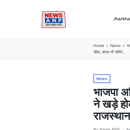
Jharkh
Home
News
भा
जीता, बंगाल भी जीतेंगे…
Posted
News
in
भाजपा अधि
ने खड़े 
राजस्थान
By
News ANP
F