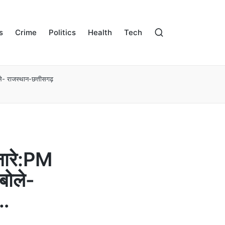
s
Crime
Politics
Health
Tech
ले- राजस्थान-छत्तीसगढ़
 नारे:PM
बोले-
े…