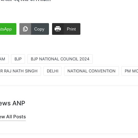
tsApp
Copy
Print
AM
BJP
BJP NATIONAL COUNCIL 2024
R RAJ NATH SINGH
DELHI
NATIONAL CONVENTION
PM MO
ews ANP
ew All Posts