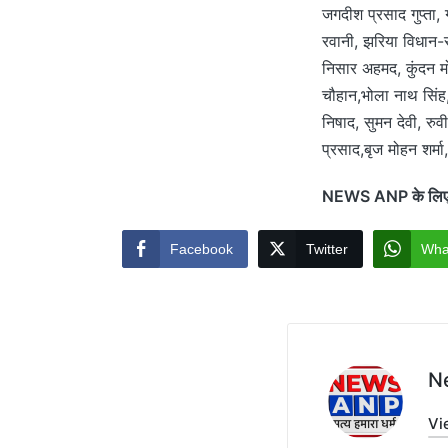
जगदीश प्रसाद गुप्ता,
रवानी, झरिया विधान-सभा
निसार अहमद, कुंदन म
चौहान,भोला नाथ सिंह
निषाद, सुमन देवी, रुवी
प्रसाद,बृज मोहन शर्मा
NEWS ANP के लिए झरि
Facebook
Twitter
Wha
N
Vi