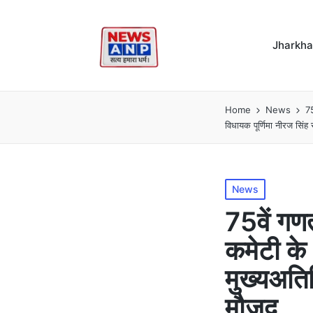
Jharkh
Home
News
75
विधायक पूर्णिमा नीरज सिंह
Posted
News
in
75वें गणत
कमेटी के 
मुख्यअतिथ
मौजूद…