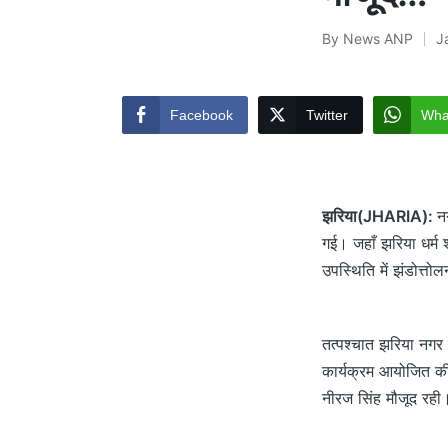
By
News ANP
J
Posted
by
Facebook
Twitter
Wha
झरिया(JHARIA):
न
गई। जहाँ झरिया धर्म श
उपस्थिति में झंडोत्त
तत्पश्चात झरिया नगर क
कार्यक्रम आयोजित की
नीरज सिंह मौजूद रही