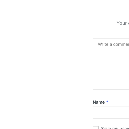
Your 
Name
*
Save my name,