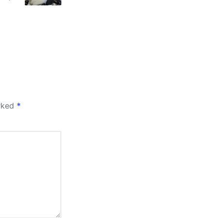
arked
*