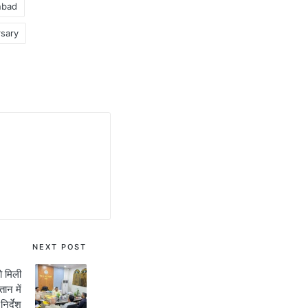
anbad
rsary
NEXT POST
ो मिली
ान में
निर्देश