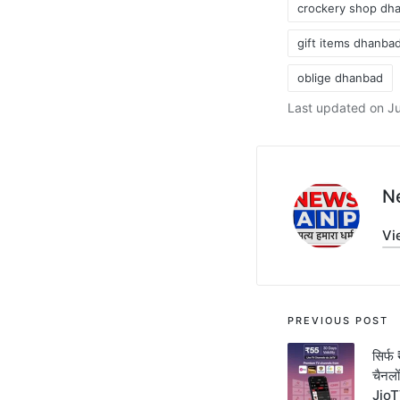
crockery shop dh
gift items dhanba
Tags:
oblige dhanbad
Last updated on Ju
N
Vi
Post
PREVIOUS POST
navigati
सिर्फ
चैनलो
Jio