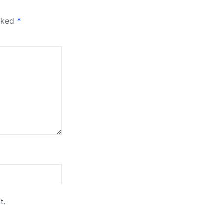
arked
*
t.