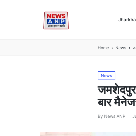
Jharkh
Home
News
जम
Posted
News
in
जमशेदपुर
बार मैने
By
News ANP
J
Posted
by