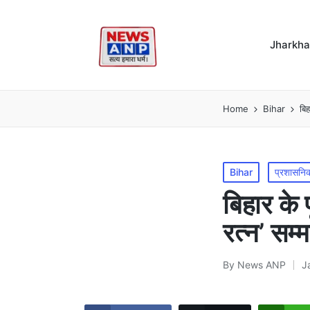
Jharkh
Home
Bihar
बिह
Posted
Bihar
प्रशासनि
in
बिहार के प
रत्न’ सम्
By
News ANP
J
Posted
by