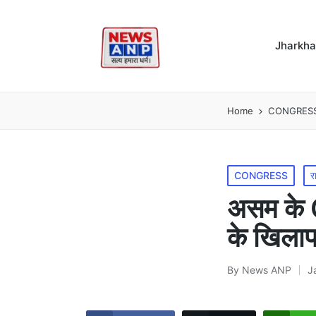
Jharkh
Home
CONGRES
Posted
CONGRESS
र
in
असम के C
के खिला
By
News ANP
J
Posted
by