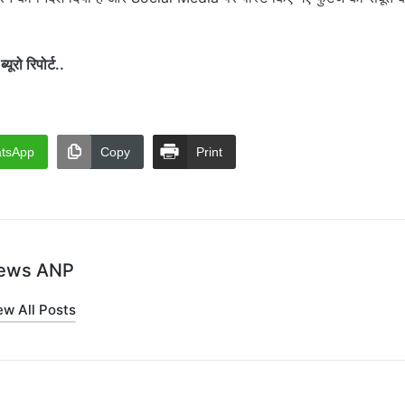
रो रिपोर्ट..
tsApp
Copy
Print
ews ANP
ew All Posts