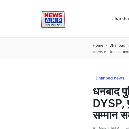
Jharkh
Home
Dhanbad 
समारोह का किया गया आ
Posted
Dhanbad news
in
धनबाद पुल
DYSP, पु
सम्मान 
By
News ANP
F