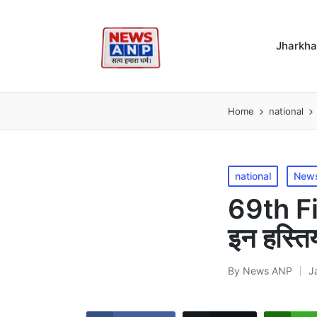
Jharkh
Home
national
Posted
national
New
in
69th Fi
इन हस्ति
By
News ANP
J
Posted
by