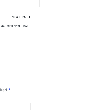
NEXT POST
र कर डाला तहस-नहस…
arked
*