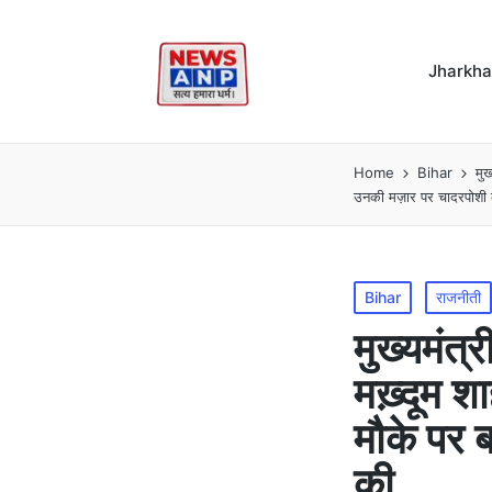
Jharkh
Home
Bihar
मुख
उनकी मज़ार पर चादरपोशी 
Posted
Bihar
राजनीती
in
मुख्यमंत
मख़्दूम श
मौके पर 
की..