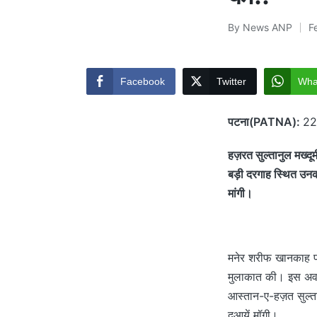
By
News ANP
F
Posted
by
Facebook
Twitter
Wha
पटना(PATNA):
22 
हज़रत सुल्तानुल मख्दू
बड़ी दरगाह स्थित उनक
मांगी।
मनेर शरीफ खानकाह पहु
मुलाकात की। इस अवसर
आस्तान-ए-हज़त सुल्ता
दुआयें मॉगी।