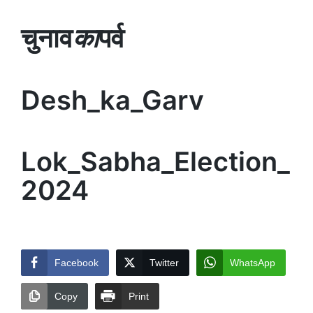
चुनाव
का
पर्व
Desh_ka_Garv
Lok_Sabha_Election_
2024
Facebook
Twitter
WhatsApp
Copy
Print