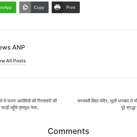
tsApp
Copy
Print
ews ANP
ew All Posts
मले मे फरार आरोपियों की गिरफ़्तारी की
सरस्वती विद्या मंदिर, भूली धनबाद में म
on
फाड़ी पहुँचे तृणमूल नेता..
पूरे श्रद्
Comments