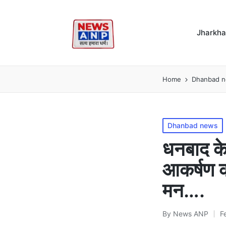
Jharkh
Home
Dhanbad 
Posted
Dhanbad news
in
धनबाद के 
आकर्षण का
मन….
By
News ANP
F
Posted