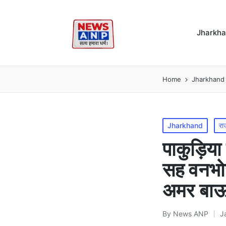
Jharkh
Home
Jharkhand
Posted
Jharkhand
रा
in
पाकुड़िया 
सह वनभोज 
अमर बाऊ
By
News ANP
J
Posted