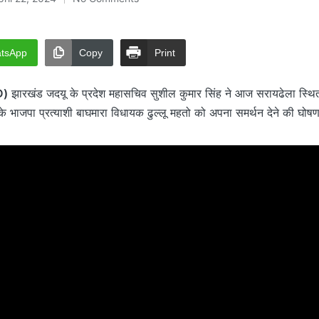
tsApp
Copy
Print
D)
झारखंड जदयू के प्रदेश महासचिव सुशील कुमार सिंह ने आज सरायढेला स्थित रिट
भाजपा प्रत्याशी बाघमारा विधायक ढुल्लू महतो को अपना समर्थन देने की घोष