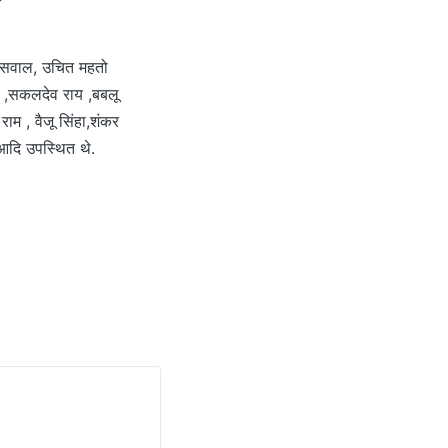
ायसवाल, उचित महतो
डल ,सकलदेव राय ,बबलू
ाम , वैजू सिंहा,शंकर
 आदि उपस्थित थे.