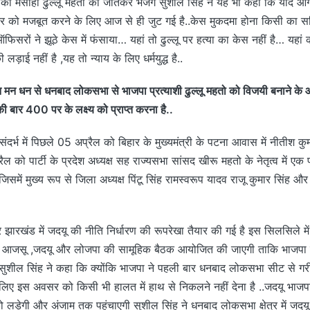
 की मसीहा ढुल्लू महतो को जीतकर भेजेंगे सुशील सिंह ने यह भी कहा कि यदि आ
्तर को मजबूत करने के लिए आज से ही जुट गई है..केस मुकदमा होना किसी का सर
िसरों ने झूठे केस में फंसाया… यहां तो ढुल्लू पर हत्या का केस नहीं है… यहां 
लड़ाई नहीं है ,यह तो न्याय के लिए धर्मयुद्ध है..
मन धन से धनबाद लोकसभा से भाजपा प्रत्याशी ढुल्लू महतो को विजयी बनाने के आह
 बार 400 पर के लक्ष्य को प्राप्त करना है..
संदर्भ में पिछले 05 अप्रैल को बिहार के मुख्यमंत्री के पटना आवास में नीतीश कुम
रैल को पार्टी के प्रदेश अध्यक्ष सह राज्यसभा सांसद खीरू महतो के नेतृत्व में ए
िसमें मुख्य रूप से जिला अध्यक्ष पिंटू सिंह रामस्वरूप यादव राजू कुमार सिंह 
 झारखंड में जदयू की नीति निर्धारण की रूपरेखा तैयार की गई है इस सिलसिले मे
जसू ,जदयू और लोजपा की सामूहिक बैठक आयोजित की जाएगी ताकि भाजपा प्र
शील सिंह ने कहा कि क्योंकि भाजपा ने पहली बार धनबाद लोकसभा सीट से गरीब
िए इस अवसर को किसी भी हालत में हाथ से निकलने नहीं देना है ..जदयू भाज
को लड़ेगी और अंजाम तक पहुंचाएगी सुशील सिंह ने धनबाद लोकसभा क्षेत्र में जद