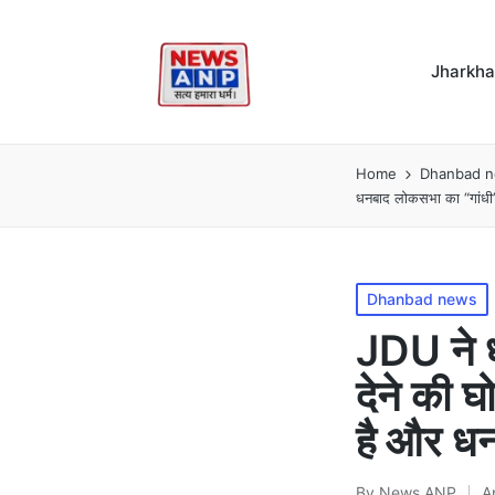
Jharkh
Home
Dhanbad 
धनबाद लोकसभा का “गांधी” है
Posted
Dhanbad news
in
JDU ने ध
देने की घ
है और धनब
By
News ANP
A