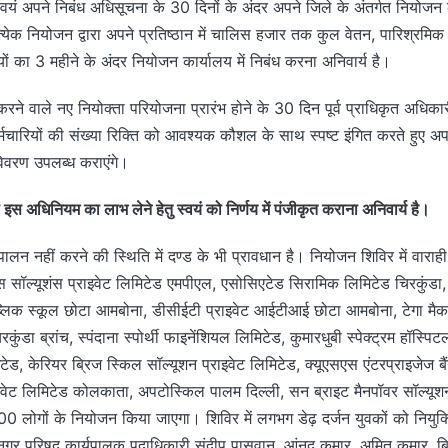
 स्वयं अपने निबंध अधिसूचना के 30 दिनों के अंदर अपने जिले के अंतर्गत नियोजन 
त्येक नियोजन द्वारा अपने प्रतिष्ठान में चालिस हजार तक कुल वेतन, पारिश्रमिक 
्मियों का 3 महीने के अंदर नियोजन कार्यालय में निबंध करना अनिवार्य है।
करने वाले नए नियोक्ता परियोजना प्रारंभ होने के 30 दिन पूर्व प्राधिकृत अधि
मचारियों की संख्या रिक्ति को आवश्यक कौशल के साथ स्पष्ट इंगित करते हुए अपन
विवरण उपलब्ध कराएंगे।
ो इस अधिनियम का लाभ लेने हेतु स्वयं को निर्णय में पंजीकृत कराना अनिवार्य है।
न नहीं करने की स्थिति में दण्ड के भी प्रावधान है। नियोजन शिविर में वाराही 
स सॉल्यूशंस प्राइवेट लिमिटेड एमपीएल, एसोसिएटेड सिरामिक लिमिटेड चिरकुंडा,
ब्लिक स्कूल छोटा आमबोना, डीसीईटी प्राइवेट आईटीआई छोटा आमबोना, टेगा मै
ंडा ब्रांच, स्पंदाना स्पोर्थी फाइनेंशियल लिमिटेड, कुमारधुबी स्पेक्ट्रम हॉस्पि
टेड, केरियर ब्रिज स्किल सॉल्यूशन प्राइवेट लिमिटेड, क्यूएसएस एंटरप्राइजेज ब
वेट लिमिटेड कोलकाता, अपटोस्किल पालम दिल्ली, सन ब्राइट मैनपॉवर सॉल्यूशन 
200 लोगों के नियोजन किया जाएगा। शिविर में लगभग डेढ़ दर्जन युवकों को नियुक
डा नगर परिषद कार्यपालक पदाधिकारी संदीप पासवान, आंनद कुमार, अमित कुमार, ब