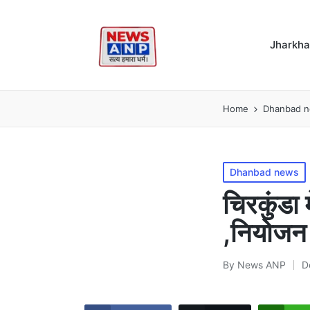
Jharkh
Home
Dhanbad 
Posted
Dhanbad news
in
चिरकुंडा 
,नियोजन 
By
News ANP
D
Posted
by