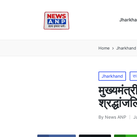
Jharkh
Home
Jharkhand
Posted
Jharkhand
रा
in
मुख्यमंत्
श्रद्धांजल
By
News ANP
J
Posted
by