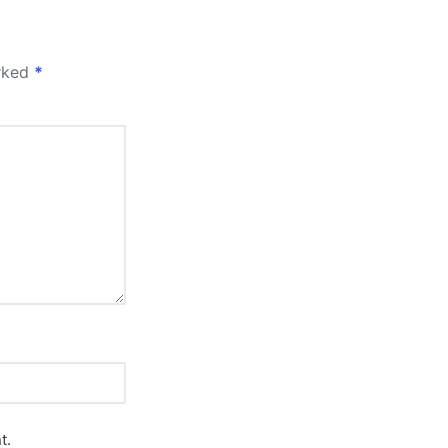
arked
*
t.