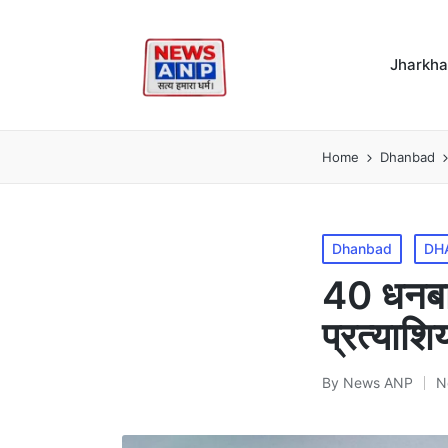
Jharkh
Home
Dhanbad
Posted
Dhanbad
DH
in
40 धनबाद
प्रत्याशि
By
News ANP
N
Posted
by