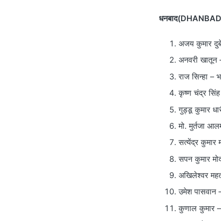
धनबाद(DHANBAD
अजय कुमार दुब
अनवरी खातून 
राज सिन्हा – 
कृष्ण चंद्र सि
गुड्डू कुमार ध
मो. मुर्तजा आ
सत्येंद्र कुमार
सपन कुमार मोद
अखिलेश्वर महत
उमेश पासवान –
कुणाल कुमार –