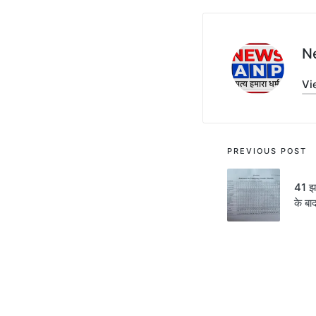
N
Vi
Post
PREVIOUS POST
navigati
41 झ
के बा