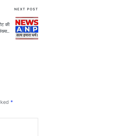
NEXT POST
वोट की
ंख्या..
arked
*