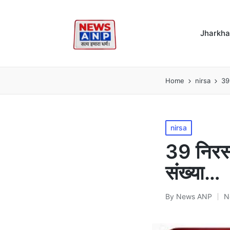
Jharkh
Home
nirsa
39 
Posted
nirsa
in
39 निरसा
संख्या…
By
News ANP
N
Posted
by