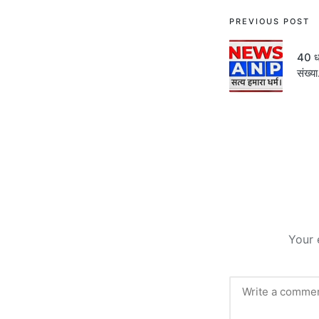
Post
PREVIOUS POST
navigati
40 ध
संख्य
Your 