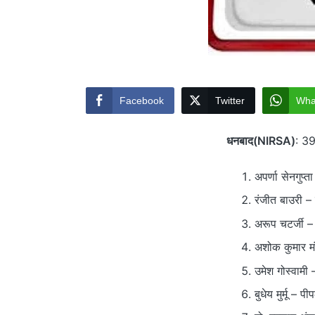
Facebook
Twitter
Wha
धनबाद(NIRSA)
: 39
अपर्णा सेनगुप
रंजीत बाउरी –
अरूप चटर्जी – 
अशोक कुमार मं
उमेश गोस्वामी 
बुधेय मुर्मू –