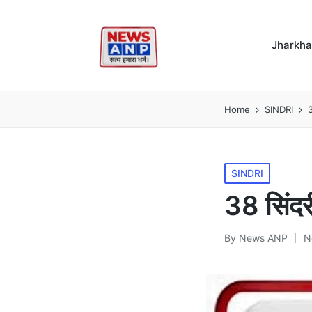
Jharkh
Home
SINDRI
3
Posted
SINDRI
in
38 सिंद
By
News ANP
N
Posted
by