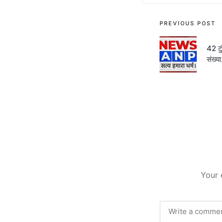
Post
PREVIOUS POST
navigati
42 ट
संख्य
Your 