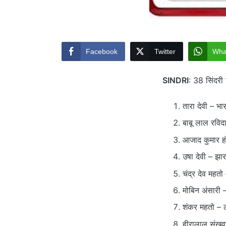
Facebook
Twitter
Wha
SINDRI
: 38 सिंदरी
तारा देवी – भ
बाबू लाल रविद
आजाद कुमार हंस
उषा देवी – झा
चंद्र देव महतो
मोबिन अंसारी –
शंकर महतो – 
हीरालाल संखव