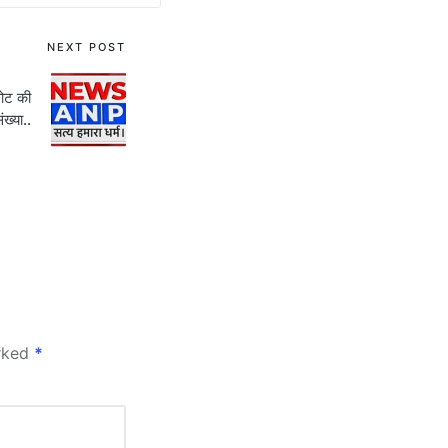
NEXT POST
ोट की
ंख्या..
arked
*