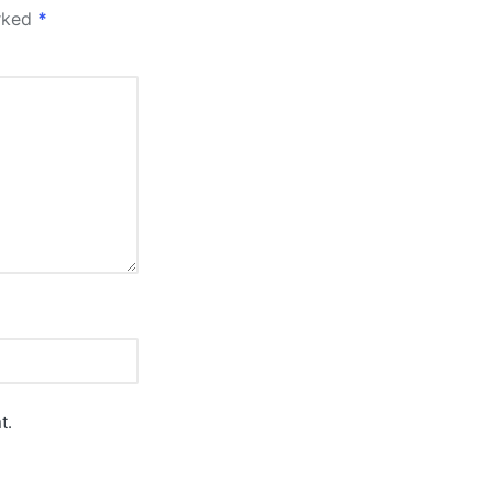
arked
*
t.