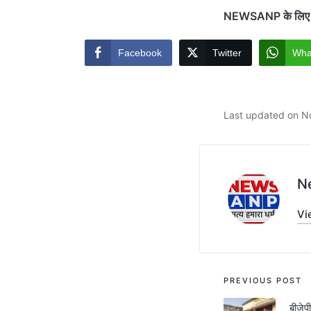
NEWSANP के लिए जामत
Facebook
Twitter
Wha
Last updated on N
N
Vi
Post
PREVIOUS POST
बीजेप