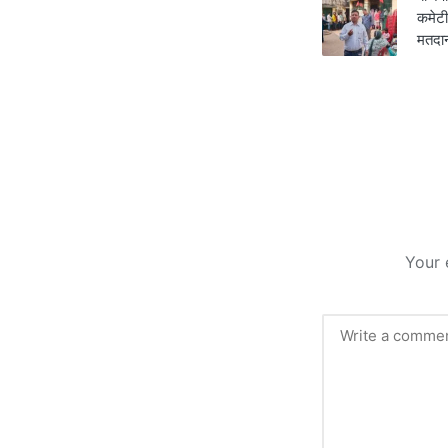
navigati
कमेटी
मतद
Your 