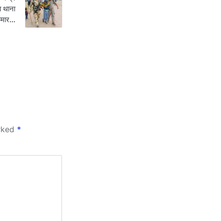
ा थाना
कुमार…
arked
*