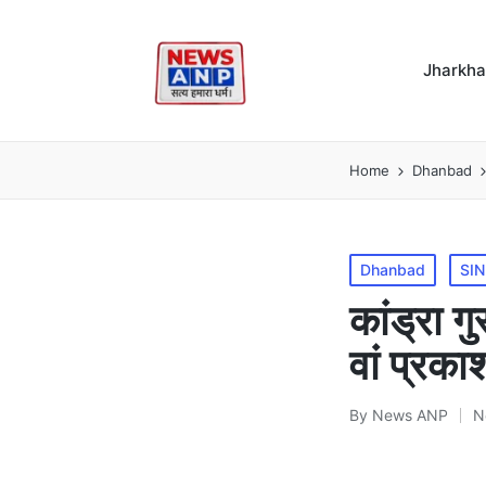
Jharkh
Home
Dhanbad
Posted
Dhanbad
SIN
in
कांड्रा ग
वां प्रक
By
News ANP
N
Posted
by