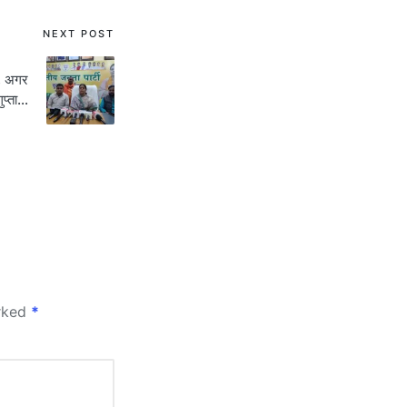
NEXT POST
त, अगर
गुप्ता…
arked
*