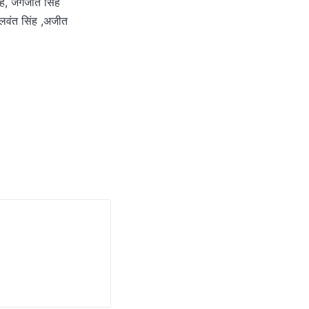
सिंह, जगजीत सिंह
,बलवंत सिंह ,अजीत