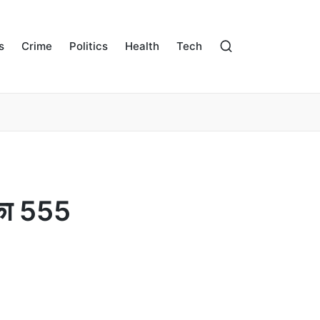
s
Crime
Politics
Health
Tech
ी का 555