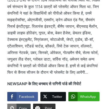
वर्ष संस्थान के कुल 1114 छात्रों को प्लेसमेंट ऑफर मिला था. जिन
कंपनियों ने यहां के विद्यार्थियों को पीपीओ ऑफर किया है, उनमें
माइक्रोसॉफ्ट, ओएनजीसी, एक्सॉन, क्रेन ऑयल एंड गैस, सैमसंग
रिसर्च इंस्टीट्यूट. रिलायंस इंडस्ट्री, बीमैप जापान, बीएनवाइ मैलॉन,
डाइची लाइफ होल्डिंग, गूगल, बोस, बेकर हैजेस, डेमलर इंडिया,
टेक्सास इंस्ट्रूूमेंट, स्प्रिंकलर, सोटाओजी, जेप्टो, ए़डोब, डी-शॉ,
एटैलाशियन, स्टैंडर्ड चार्टड, ब्रैकले, रिमो टेक जापान, वॉलमार्ट,
अरिस्ता नेटवर्क, उबर, सिस्को, ओरेकल, गोल्डमैन सैचे, सेल्स फोर्स,
जगुआर लैंड रोवर, ग्लोबल डाटा, सर्विस नॉउ, अमेजन समेत अन्य
कंपनियों ने छात्रों को पीपीओ ऑफर किया है. इनमें से कई कंपनियां
फिर से कैंपस सीजन के दौरान भी प्लेसमेंट के लिए आयेंगी…
NEWSANP के लिए धनबाद से रागिनी पांडे की रिपोर्ट
Facebook
Twitter
WhatsApp
Copy
Print